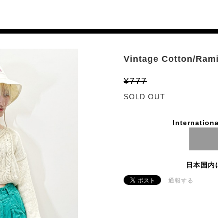
Vintage Cotton/Ram
¥777
SOLD OUT
Internationa
日本国内
通報する