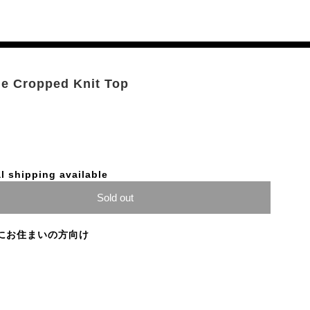
ie Cropped Knit Top
l shipping available
Sold out
にお住まいの方向け