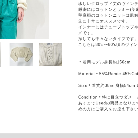
珍しいクロップド丈のヴィン
厳密にはコットンとラミー(苧
苧麻棍のコットンニットは肌
先に非常にオススメです。
インナーにはチューブトップ
メです。
探しても中々ないタイプです
こちらは80's〜90's頃のヴ
＊着用モデル身長約156cm
Material＊55%Ramie 45%Cot
Size＊着丈約38㎝ 身幅54cm
Condition＊特に目立つダ
あくまでUsedの商品となり
めの方はご購入をお控え下さ