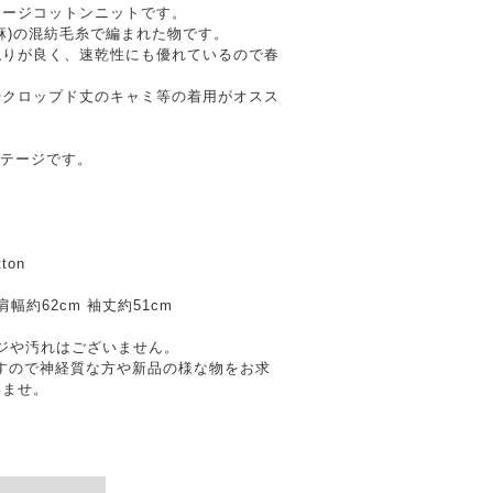
テージコットンニットです。
麻)の混紡毛糸で編まれた物です。
触りが良く、速乾性にも優れているので春
やクロップド丈のキャミ等の着用がオスス
。
ィンテージです。
ton
 肩幅約62cm 袖丈約51cm
メージや汚れはございません。
ますので神経質な方や新品の様な物をお求
いませ。