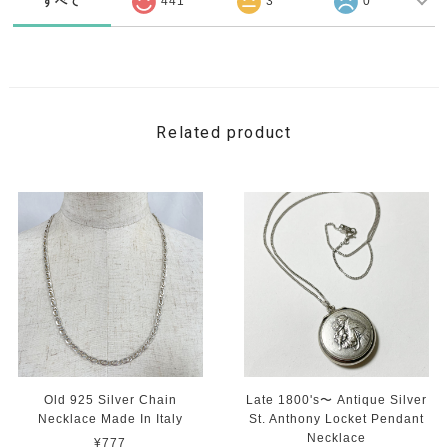
すべて
441
3
0
Related product
Old 925 Silver Chain
Late 1800's〜 Antique Silver
Necklace Made In Italy
St. Anthony Locket Pendant
Necklace
¥777