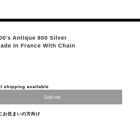
0's Antique 800 Silver
ade In France With Chain
l shipping available
Sold out
にお住まいの方向け