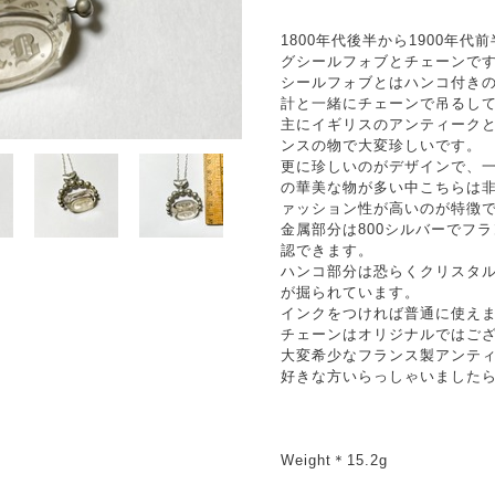
1800年代後半から1900年
グシールフォブとチェーンで
シールフォブとはハンコ付き
計と一緒にチェーンで吊るし
主にイギリスのアンティーク
ンスの物で大変珍しいです。
更に珍しいのがデザインで、
の華美な物が多い中こちらは
ァッション性が高いのが特徴
金属部分は800シルバーでフ
認できます。
ハンコ部分は恐らくクリスタル
が掘られています。
インクをつければ普通に使え
チェーンはオリジナルではござ
大変希少なフランス製アンテ
好きな方いらっしゃいました
Weight＊15.2g