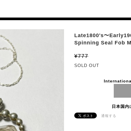
Late1800's〜Early190
Spinning Seal Fob M
¥777
SOLD OUT
Internationa
日本国内
通報する