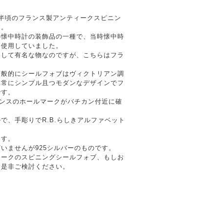
代前半頃のフランス製アンティークスピニン
す。
の懐中時計の装飾品の一種で、当時懐中時
て使用していました。
として有名な物なのですが、こちらはフラ
一般的にシールフォブはヴィクトリアン調
非常にシンプル且つモダンなデザインでフ
です。
ランスのホールマークがバチカン付近に確
で、手彫りでR.B.らしきアルファベット
ます。
いませんが925シルバーのものです。
ィークのスピニングシールフォブ、もしお
ら是非ご検討ください。