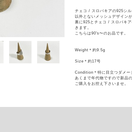
チェコ / スロバキアの925
以外とないメッシュデザイン
裏に925とチェコ / スロバ
きます。
こちらは90's〜のお品です。
Weight＊約9.5g
Size＊約17号
Condition＊特に目立つ
あくまで年代物ですので新品
ご購入をお控え下さいませ。