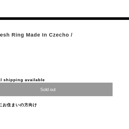
Mesh Ring Made In Czecho /
l shipping available
Sold out
にお住まいの方向け