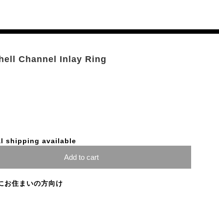
hell Channel Inlay Ring
l shipping available
Add to cart
にお住まいの方向け