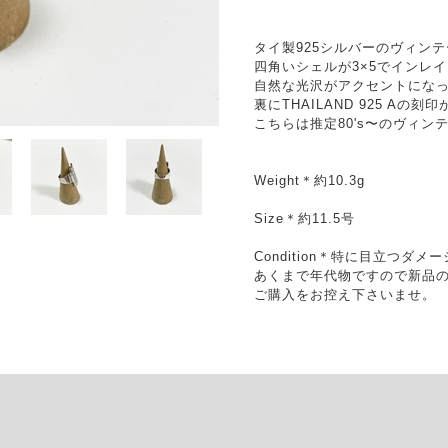
タイ製925シルバーのヴィン
四角いシェルが3×5でインレ
自然な光沢がアクセントにな
裏にTHAILAND 925 Aの
こちらは推定80's〜のヴィン
Weight＊約10.3g
Size＊約11.5号
Condition＊特に目立つ
あくまで年代物ですので新品
ご購入をお控え下さいませ。