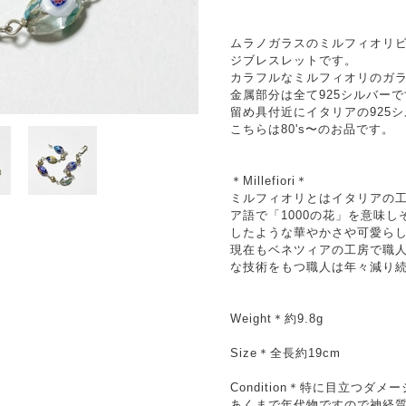
ムラノガラスのミルフィオリビ
ジブレスレットです。
カラフルなミルフィオリのガ
金属部分は全て925シルバー
留め具付近にイタリアの925
こちらは80's〜のお品です。
＊Millefiori＊
ミルフィオリとはイタリアの
ア語で「1000の花」を意味
したような華やかさや可愛ら
現在もベネツィアの工房で職
な技術をもつ職人は年々減り
Weight＊約9.8g
Size＊全長約19cm
Condition＊特に目立つダ
あくまで年代物ですので神経