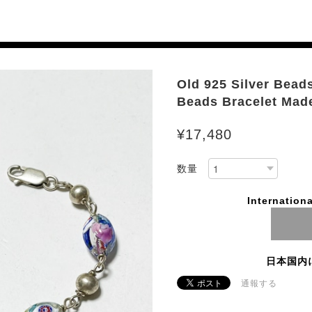
Old 925 Silver Beads
Beads Bracelet Made 
¥17,480
数量
Internationa
日本国内
通報する