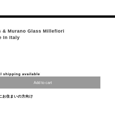
 & Murano Glass Millefiori
In Italy
l shipping available
Add to cart
にお住まいの方向け