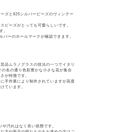
ーズと925シルバービーズのヴィンテー
ラスビーズがとっても可愛らしいです。
です。
シルバーのホールマークが確認できます。
工芸品ムラノグラスの技法の一つでイタリ
しその名の通り色彩豊かな小さな花が集合
しさが特徴です。
人に手作業により制作されていますが高度
続けています。
メージや汚れはなく良い状態です。
質な方や新品の様なものをお求めの方はご