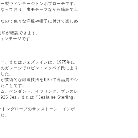
シルバー製ヴィンテージトンボブローチです。
になっており、虫モチーフながら繊細で上
でなので色々な洋服や帽子に付けて楽しめ
neの刻印が確認できます。
のヴィンテージです。
ー、またはジェズレインは、1975年に
キのガレージでロビン・マクベイ氏により
ました。
ちが芸術的な鍛造技法を用いて高品質のシ
いたことです。
ーム、ペンダント、イヤリング、ブレスレ
ez」または「Jezlaine Sterling」
モートングローブのサンストーン・インポ
した。