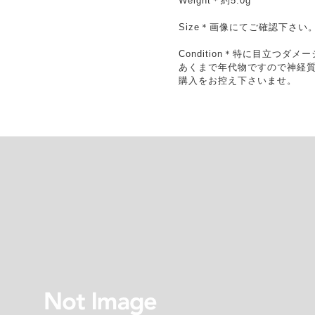
Weight＊約5.0g
Size＊画像にてご確認下さい
Condition＊特に目立つダ
あくまで年代物ですので神経
購入をお控え下さいませ。