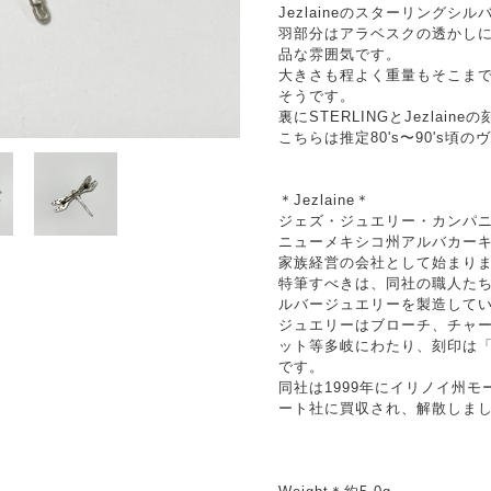
Jezlaineのスターリング
羽部分はアラベスクの透かし
品な雰囲気です。
大きさも程よく重量もそこま
そうです。
裏にSTERLINGとJezlai
こちらは推定80's〜90's頃
＊Jezlaine＊
ジェズ・ジュエリー・カンパニ
ニューメキシコ州アルバカー
家族経営の会社として始まり
特筆すべきは、同社の職人た
ルバージュエリーを製造して
ジュエリーはブローチ、チャ
ット等多岐にわたり、刻印は「925 J
です。
同社は1999年にイリノイ州
ート社に買収され、解散しま