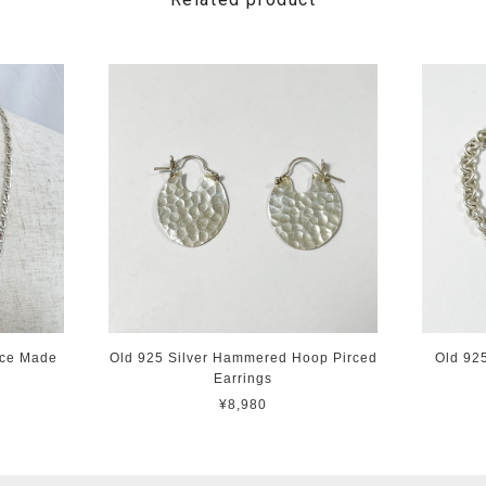
ace Made
Old 925 Silver Hammered Hoop Pirced
Old 92
Earrings
¥8,980