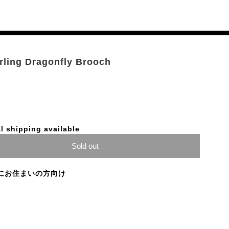
erling Dragonfly Brooch
l shipping available
Sold out
にお住まいの方向け