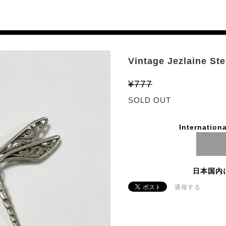
Vintage Jezlaine St
¥777
SOLD OUT
Internationa
日本国内
通報する