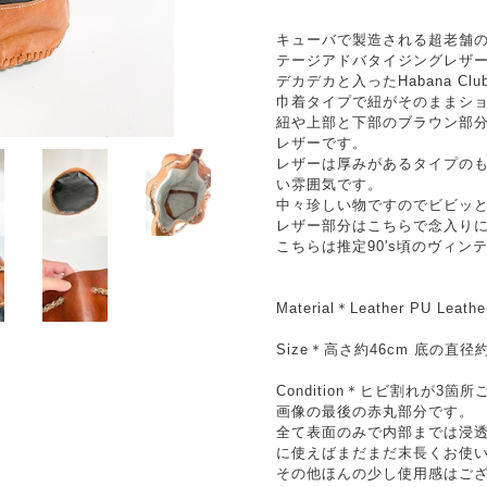
キューバで製造される超老舗のラ
テージアドバタイジングレザ
デカデカと入ったHabana C
巾着タイプで紐がそのままシ
紐や上部と下部のブラウン部分
レザーです。
レザーは厚みがあるタイプの
い雰囲気です。
中々珍しい物ですのでビビッ
レザー部分はこちらで念入り
こちらは推定90's頃のヴィン
Material＊Leather PU Leathe
Size＊高さ約46cm 底の直径約
Condition＊ヒビ割れが3箇
画像の最後の赤丸部分です。
全て表面のみで内部までは浸
に使えばまだまだ末長くお使
その他ほんの少し使用感はご