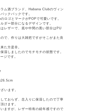
ム酒ブランド、Habana Clubのヴィン
ーバックパックです。
lubのロゴとマークがPOPで可愛いです。
ョルダー部分になるデザインです。
はレザーで、底や中間の黒い部分はPU
もので、作りは大雑把ですがそこがまた良
と来た方是非。
に保湿しましたのでモチモチの状態です。
テージです。
r
26.5cm
所ございます。
透しておらず、念入りに保湿したので丁寧
い頂けます。
ざいますが、レザー特有の経年感ですので