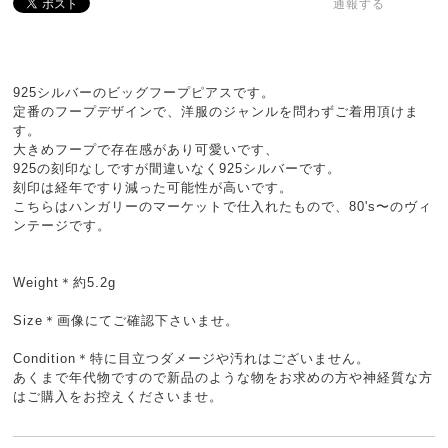
通報する
925シルバーのビッグフープピアスです。
定番のフープデザインで、洋服のジャンルを問わずご着用頂けま
す。
大きめフープで存在感があり可愛いです、
925の刻印なしですが間違いなく925シルバーです。
刻印は経年ですり減った可能性が高いです。
こちらはハンガリーのマーケットで仕入れたもので、80's〜のヴィ
ンテージです。
Weight＊約5.2g
Size＊画像にてご確認下さいませ。
Condition＊特に目立つダメージや汚れはございません。
あくまで年代物ですので新品のような物をお求めの方や神経質な方
はご購入をお控えくださいませ。