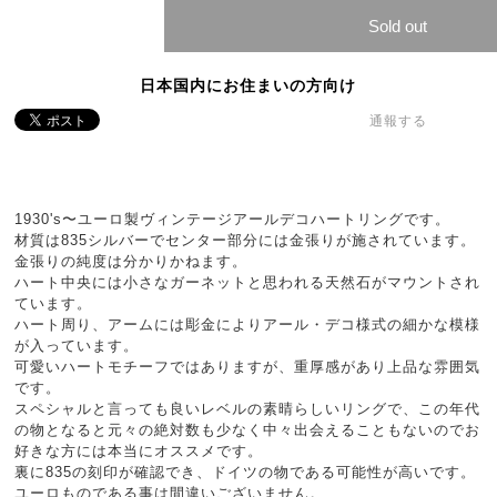
Sold out
日本国内にお住まいの方向け
通報する
1930's〜ユーロ製ヴィンテージアールデコハートリングです。
材質は835シルバーでセンター部分には金張りが施されています。
金張りの純度は分かりかねます。
ハート中央には小さなガーネットと思われる天然石がマウントされ
ています。
ハート周り、アームには彫金によりアール・デコ様式の細かな模様
が入っています。
可愛いハートモチーフではありますが、重厚感があり上品な雰囲気
です。
スペシャルと言っても良いレベルの素晴らしいリングで、この年代
の物となると元々の絶対数も少なく中々出会えることもないのでお
好きな方には本当にオススメです。
裏に835の刻印が確認でき、ドイツの物である可能性が高いです。
ユーロものである事は間違いございません。