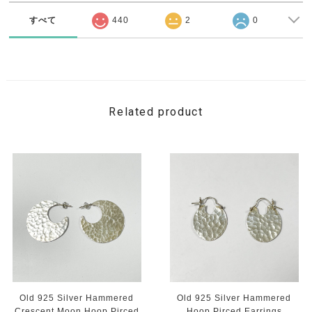
すべて
440
2
0
Related product
Old 925 Silver Hammered
Old 925 Silver Hammered
Crescent Moon Hoop Pirced
Hoop Pirced Earrings