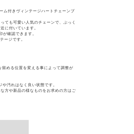
ャーム付きヴィンテージハートチェーンブ
とっても可愛い人気のチェーンで、ぷっく
付近に付いています。
の刻印が確認できます。
ィンテージです。
留め具を留める位置を変える事によって調整が
メージや汚れはなく良い状態です。
質な方や新品の様なものをお求めの方はご