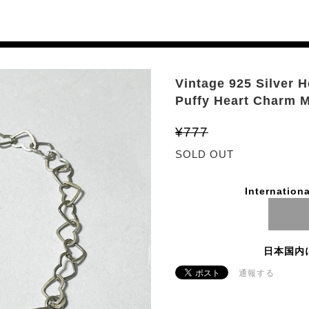
Vintage 925 Silver H
Puffy Heart Charm M
¥777
SOLD OUT
Internationa
日本国内
通報する