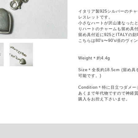
イタリア製925シルバーのチ
レスレットです。
小さなハートが沢山連なった
りハートのチャームも留め具
留め具付近に925とITALY
こちらは80's〜90's頃のヴ
Weight＊約4.4g
Size＊全長約18.5cm (
可能です。)
Condition＊特に目立つダ
あくまで年代物ですので神経
購入をお控え下さいませ。