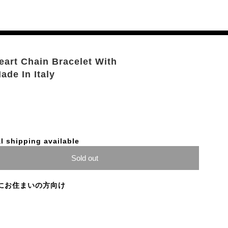
eart Chain Bracelet With
ade In Italy
l shipping available
Sold out
にお住まいの方向け