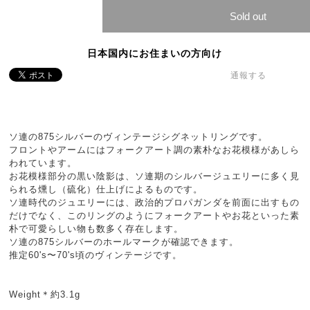
Sold out
日本国内にお住まいの方向け
通報する
ソ連の875シルバーのヴィンテージシグネットリングです。
フロントやアームにはフォークアート調の素朴なお花模様があしら
われています。
お花模様部分の黒い陰影は、ソ連期のシルバージュエリーに多く見
られる燻し（硫化）仕上げによるものです。
ソ連時代のジュエリーには、政治的プロパガンダを前面に出すもの
だけでなく、このリングのようにフォークアートやお花といった素
朴で可愛らしい物も数多く存在します。
ソ連の875シルバーのホールマークが確認できます。
推定60's〜70's頃のヴィンテージです。
Weight＊約3.1g