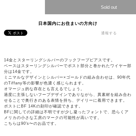
Sold out
日本国内にお住まいの方向け
通報する
14金とスターリングシルバーのフックフープピアスです。
ベースはスターリングシルバーでポスト部分と巻かれたワイヤー部
分は14金です。
ミニマルなデザインとシルバー×ゴールドの組み合わせは、90年代
のTiffany等の影響が色濃く感じられます。
オマージュ的な存在とも言えるでしょう。
過度に主張しないフープデザインでありながら、異素材を組み合わ
せることで奥行きのある表情を持ち、デイリーに着用できます。
ポストにBF 14Kの刻印が確認できます。
BFに関しての詳細は不明ですが少し凝ったフォントで、恐らくア
メリカの小さな工房のマークの可能性が高いです。
こちらは90's〜のお品です。