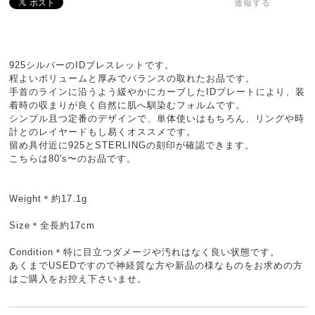
通報する
925シルバーのIDブレスレットです。
程よいボリュームと厚みでバランスの取れたお品です。
手首のラインに沿うよう緩やかにカーブしたIDプレートにより、装
着時の収まりが良く自然に肌へ馴染むフォルムです。
シンプル且つ定番のデザインで、単体使いはもちろん、リングや時
計とのレイヤードもし易くオススメです。
留め具付近に925とSTERLINGの刻印が確認できます。
こちらは80's〜のお品です。
Weight＊約17.1g
Size＊全長約17cm
Condition＊特に目立つダメージや汚れはなく良い状態です。
あくまでUSEDですので神経質な方や新品の様なものをお求めの方
はご購入をお控え下さいませ。