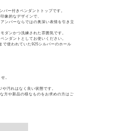
アンバー付きペンダントトップです。
が印象的なデザインで、
、アンバーならではの奥深い表情を引き立
、モダンかつ洗練された雰囲気です。
てペンダントとしてお使いください。
6年まで使われていた925シルバーのホール
ませ。
メージや汚れはなく良い状態です。
質な方や新品の様なものをお求めの方はご