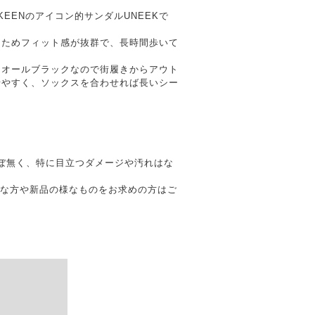
EENのアイコン的サンダルUNEEKで
くためフィット感が抜群で、長時間歩いて
、オールブラックなので街履きからアウト
せやすく、ソックスを合わせれば長いシー
りもほぼ無く、特に目立つダメージや汚れはな
質な方や新品の様なものをお求めの方はご