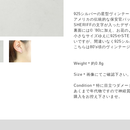
925シルバーの星型ヴィンテ
アメリカの伝統的な保安官バ
SHERIFFの文字が入ったデ
裏面には© '80に加え、お
小さなサイズゆえに925やST
いですが、間違いなく925シ
こちらは80's頃のヴィンテー
Weight＊約0.8g
Size＊画像にてご確認下さい
Condition＊特に目立つダ
あくまで年代物ですので神経
購入をお控え下さいませ。