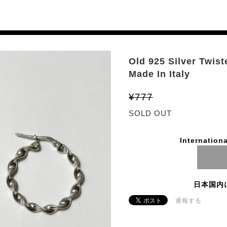
Old 925 Silver Twis
Made In Italy
¥777
SOLD OUT
Internationa
日本国内
通報する