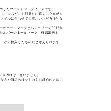
使用したツイストフープピアスです。
なフォルムが、お顔周りに程よい存在感を
スタイルに合わせてご着用いただる便利な
ーのホールマークとハンガリーで2016年
5シルバーのホールマークも確認出来ま
リアから輸入したものだと考えられます。
。
メージや汚れはございません。
質な方や新品の様なものをお求めの方はご