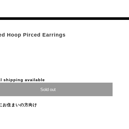
ted Hoop Pirced Earrings
l shipping available
Sold out
にお住まいの方向け