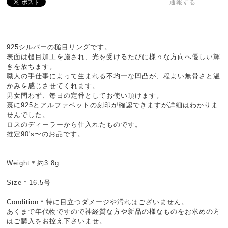
通報する
925シルバーの槌目リングです。
表面は槌目加工を施され、光を受けるたびに様々な方向へ優しい輝
きを放ちます。
職人の手仕事によって生まれる不均一な凹凸が、程よい無骨さと温
かみを感じさせてくれます。
男女問わず、毎日の定番としてお使い頂けます。
裏に925とアルファベットの刻印が確認できますが詳細はわかりま
せんでした。
ロスのディーラーから仕入れたものです。
推定90's〜のお品です。
Weight＊約3.8g
Size＊16.5号
Condition＊特に目立つダメージや汚れはございません。
あくまで年代物ですので神経質な方や新品の様なものをお求めの方
はご購入をお控え下さいませ。