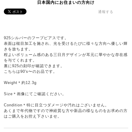
日本国内にお住まいの方向け
通報する
925シルバーのフープピアスです。
表面は槌目加工を施され、光を受けるたびに様々な方向へ優しい輝
きを放ちます。
程よいボリューム感のある三日月デザインが耳元に華やかな存在感
を与てくれます。
裏に925の刻印が確認できます。
こちらは90's〜のお品です。
Weight＊約12.3g
Size＊画像にてご確認ください。
Condition＊特に目立つダメージや汚れはございません。
あくまで年代物ですので神経質な方や新品の様なものをお求めの方
はご購入をお控え下さいませ。