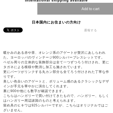
International shipping available
Add to cart
日本国内にお住まいの方向け
通報する
暖かみのある赤や茶、オレンジ系のアゲートが贅沢にあしらわれ
た。ヨーロッパのヴィンテージ900シルバーブレスレットです。
ベゼル周りの立体的な装飾部分は全て一つずつろう付けされ、更に
タガネによる模様や艶消し加工も施されています。
更にパーツがリンクする丸カン部分も全てろう付けされた丁寧な作
りです。
美しい色合いのアゲートと、ボリューム感のあるクラシックなデザ
インが手元を華やかに演出してくれます。
裏に900や他にも数字が確認できます。
こちらはハンガリーで買い付けてきたもので、ハンガリー、もしく
はハンガリー周辺諸国のものと考えられます。
留め具のヒキワは925シルバーですが、こちらはオリジナルではご
ざいません。