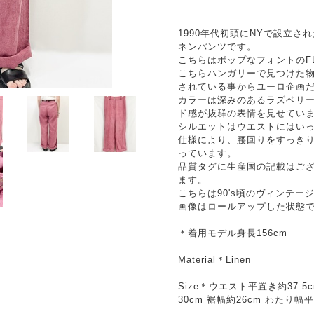
1990年代初頭にNYで設立さ
ネンパンツです。
こちらはポップなフォントのF
こちらハンガリーで見つけた
されている事からユーロ企画
カラーは深みのあるラズベリ
ド感が抜群の表情を見せてい
シルエットはウエストにはい
仕様により、腰回りをすっき
っています。
品質タグに生産国の記載はご
ます。
こちらは90's頃のヴィンテー
画像はロールアップした状態
＊着用モデル身長156cm
Material＊Linen
Size＊ウエスト平置き約37.5c
30cm 裾幅約26cm わたり幅