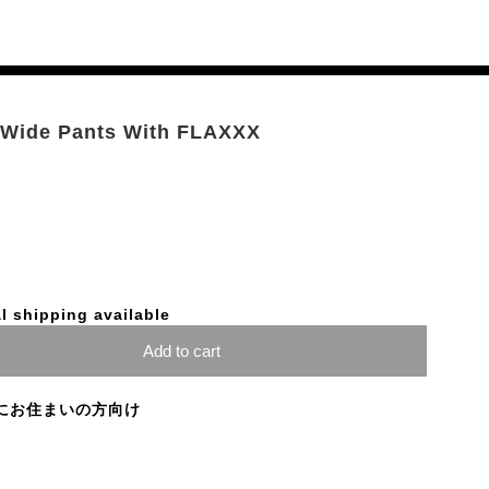
 Wide Pants With FLAXXX
l shipping available
Add to cart
にお住まいの方向け