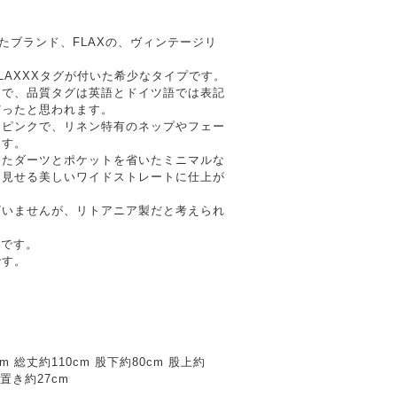
れたブランド、FLAXの、ヴィンテージリ
LAXXXタグが付いた希少なタイプです。
物で、品質タグは英語とドイツ語では表記
だったと思われます。
ーピンクで、リネン特有のネップやフェー
ます。
ったダーツとポケットを省いたミニマルな
り見せる美しいワイドストレートに仕上が
ざいませんが、リトアニア製だと考えられ
ジです。
です。
m 総丈約110cm 股下約80cm 股上約
平置き約27cm