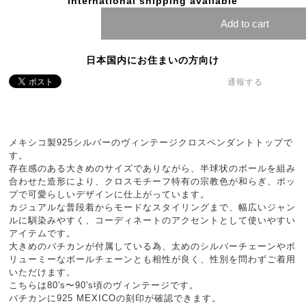
International shipping available
Add to cart
日本国内にお住まいの方向け
通報する
メキシコ製925シルバーのヴィンテージクロスペンダントトップで
す。
存在感のある大きめのサイズでありながら、半球状のボールを組み
合わせた造形により、クロスモチーフ特有の宗教色が和らぎ、ポッ
プで可愛らしいデザインに仕上がっています。
カジュアルな普段着からモードなスタイリングまで、幅広いジャン
ルに馴染みやすく、コーディネートのアクセントとして使いやすい
アイテムです。
大きめのバチカンが付属している為、太めのシルバーチェーンやボ
リューミーなボールチェーンとも相性が良く、性別を問わずご着用
いただけます。
こちらは80's〜90's頃のヴィンテージです。
バチカンに925 MEXICOの刻印が確認できます。