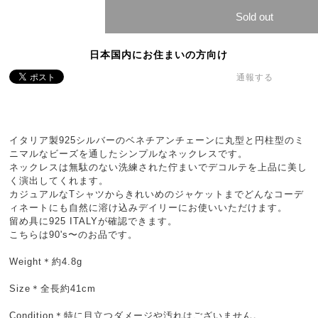
Sold out
日本国内にお住まいの方向け
通報する
イタリア製925シルバーのベネチアンチェーンに丸型と円柱型のミ
ニマルなビーズを通したシンプルなネックレスです。
ネックレスは無駄のない洗練された佇まいでデコルテを上品に美し
く演出してくれます。
カジュアルなTシャツからきれいめのジャケットまでどんなコーデ
ィネートにも自然に溶け込みデイリーにお使いいただけます。
留め具に925 ITALYが確認できます。
こちらは90's〜のお品です。
Weight＊約4.8g
Size＊全長約41cm
Condition＊特に目立つダメージや汚れはございません。