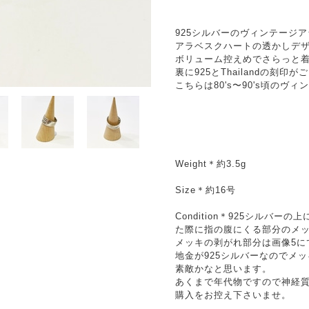
925シルバーのヴィンテージ
アラベスクハートの透かしデ
ボリューム控えめでさらっと
裏に925とThailandの刻印
こちらは80's〜90's頃のヴ
Weight＊約3.5g
Size＊約16号
Condition＊925シルバ
た際に指の腹にくる部分のメ
メッキの剥がれ部分は画像5に
地金が925シルバーなのでメ
素敵かなと思います。
あくまで年代物ですので神経
購入をお控え下さいませ。