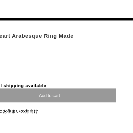
Heart Arabesque Ring Made
l shipping available
Add to cart
にお住まいの方向け