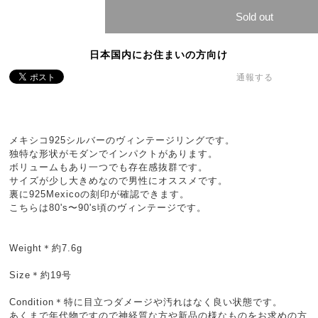
Sold out
日本国内にお住まいの方向け
通報する
メキシコ925シルバーのヴィンテージリングです。
独特な形状がモダンでインパクトがあります。
ボリュームもあり一つでも存在感抜群です。
サイズが少し大きめなので男性にオススメです。
裏に925Mexicoの刻印が確認できます。
こちらは80's〜90's頃のヴィンテージです。
Weight＊約7.6g
Size＊約19号
Condition＊特に目立つダメージや汚れはなく良い状態です。
あくまで年代物ですので神経質な方や新品の様なものをお求めの方