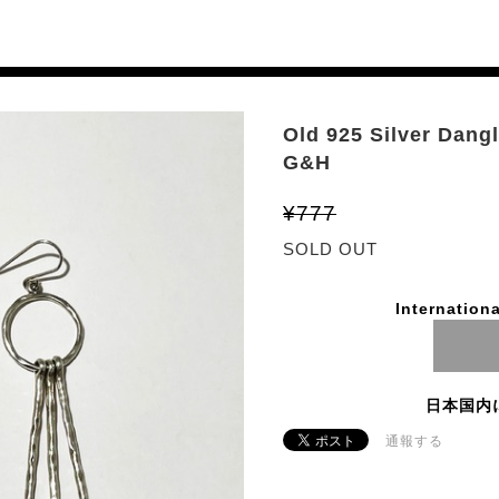
Old 925 Silver Dang
G&H
¥777
SOLD OUT
Internationa
日本国内
通報する