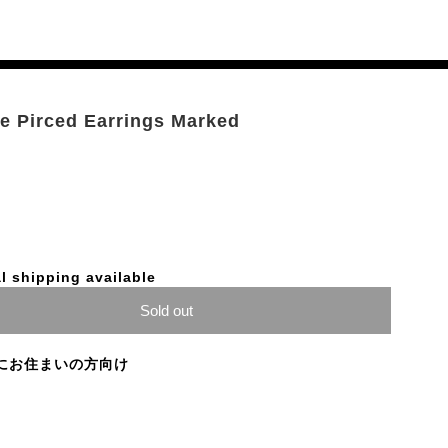
le Pirced Earrings Marked
l shipping available
Sold out
にお住まいの方向け