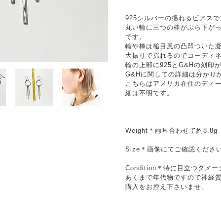
925シルバーの揺れるピアス
丸い輪に三つの棒がぶら下が
です。
輪や棒は槌目風の凸凹ついた
大振りで揺れるのでコーディ
輪の上部に925とG&Hの刻印
G&Hに関しての詳細は分かり
こちらはアメリカ在住のディ
細は不明です。
Weight＊両耳合わせて約8.8g
Size＊画像にてご確認くださ
Condition＊特に目立つダ
あくまで年代物ですので神経
購入をお控え下さいませ。