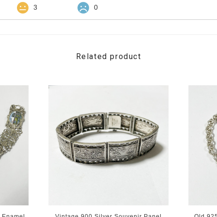
3
0
Related product
r Enamel
Vintage 900 Silver Souvenir Panel
Old 92