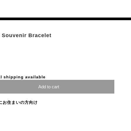
n Souvenir Bracelet
l shipping available
Add to cart
にお住まいの方向け