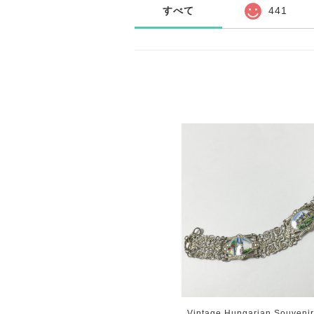
すべて
441
Vintage Hungarian Souveni