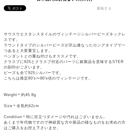
通報する
サウスウエスタンスタイルのヴィンテージシルバービーズネックレ
スです。
ラウンドタイプのシルバービーズが沢山連なったロングタイプで一
つあると大変重宝します。
ペンダントとの重ね付けもオススメです。
クラスプに925とクラスプ付近のパーツに銀製品を意味するSTER
の刻印がございます。
ビーズも全て925シルバーです。
こちらは推定80's〜90's頃のヴィンテージです。
Weight＊約45.8g
Size＊全長約62cm
Condition＊特に目立つダメージや汚れはございません。
あくまで年代物ですので神経質な方や新品の様なものをお求めの方
はご購入をお控え下さいませ。