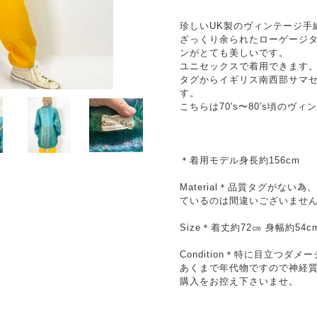
珍しいUK製のヴィンテージ手
ざっくり余られたローゲージ
ンがとても美しいです。
ユニセックスで着用できます
タグからイギリス南西部サマ
す。
こちらは70's〜80's頃のヴ
＊着用モデル身長約156cm
Material＊品質タグがな
ているのは間違いございませ
Size＊着丈約72㎝ 身幅約54c
Condition＊特に目立つダ
あくまで年代物ですので神経
購入をお控え下さいませ。