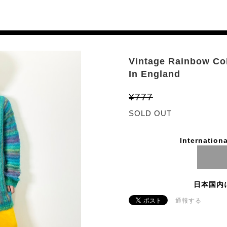
Vintage Rainbow Co
In England
¥777
SOLD OUT
Internationa
日本国内
通報する