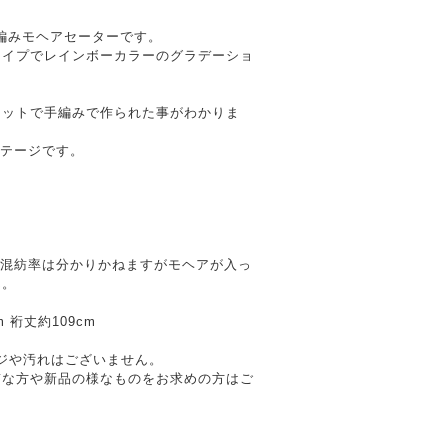
編みモヘアセーターです。
タイプでレインボーカラーのグラデーショ
。
セットで手編みで作られた事がわかりま
ィンテージです。
い為、混紡率は分かりかねますがモヘアが入っ
ん。
m 裄丈約109cm
メージや汚れはございません。
質な方や新品の様なものをお求めの方はご