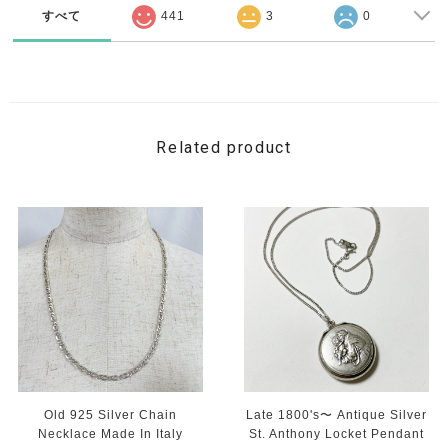
すべて
441
3
0
Related product
Old 925 Silver Chain
Late 1800's〜 Antique Silver
Necklace Made In Italy
St. Anthony Locket Pendant