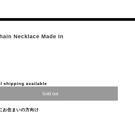
Chain Necklace Made In
l shipping available
Sold out
にお住まいの方向け