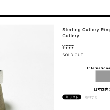
Sterling Cutlery Ri
Cutlery
¥777
SOLD OUT
Internationa
日本国内
通報する