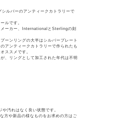
ングシルバーのアンティークカトラリーで
クールです。
、InternationalとSterlingの刻
スプーンリングの大半はシルバープレート
ーのアンティークカトラリーで作られたも
にオススメです。
すが、リングとして加工された年代は不明
メージや汚れはなく良い状態です。
質な方や新品の様なものをお求めの方はご