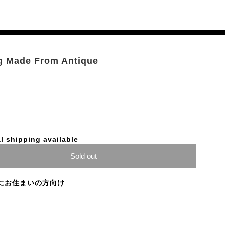
ng Made From Antique
l shipping available
Sold out
にお住まいの方向け