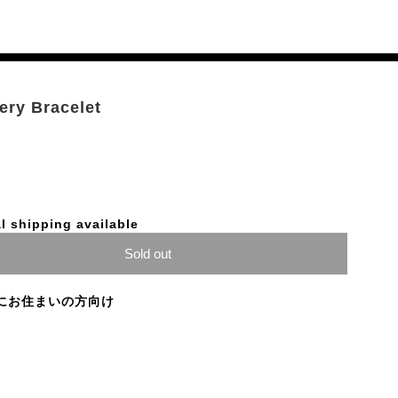
lery Bracelet
l shipping available
Sold out
にお住まいの方向け