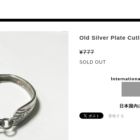
Old Silver Plate Cut
¥777
SOLD OUT
Internationa
日本国内
通報する