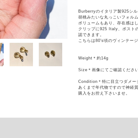
Burberryのイタリア製92
胡桃みたいな丸っこいフォル
ボリュームもあり、存在感は
クリップに925 Italy、ポストの
認できます。
こちらは80's頃のヴィンテー
Weight＊約14g
Size＊画像にてご確認くださ
Condition＊特に目立つダ
あくまで年代物ですので神経
購入をお控え下さいませ。