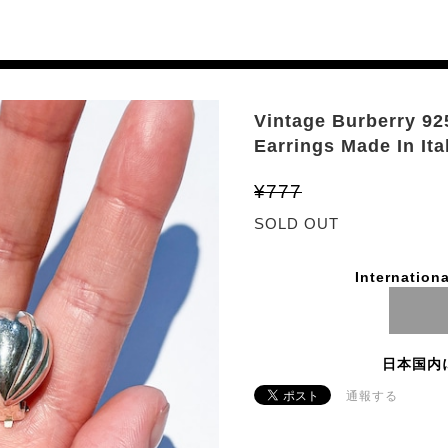
Vintage Burberry 92
Earrings Made In Ita
¥777
SOLD OUT
Internationa
日本国内
通報する