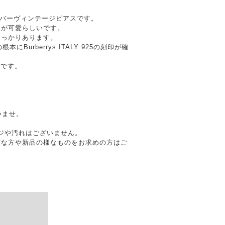
5シルバーヴィンテージピアスです。
ムが可愛らしいです。
しっかりあります。
根本にBurberrys ITALY 925の刻印が確
ジです。
いませ。
メージや汚れはございません。
質な方や新品の様なものをお求めの方はご