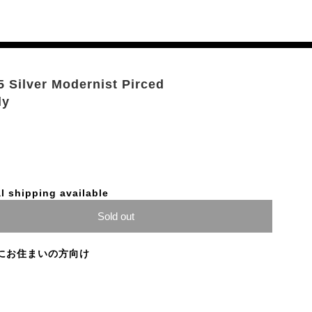
5 Silver Modernist Pirced
ly
l shipping available
Sold out
にお住まいの方向け