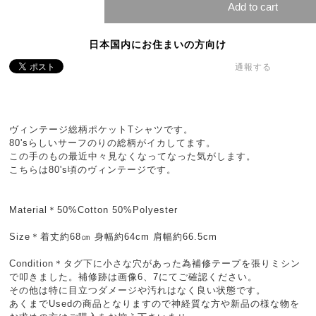
Add to cart
日本国内にお住まいの方向け
通報する
ヴィンテージ総柄ポケットTシャツです。
80'sらしいサーフのりの総柄がイカしてます。
この手のもの最近中々見なくなってなった気がします。
こちらは80's頃のヴィンテージです。
Material＊50%Cotton 50%Polyester
Size＊着丈約68㎝ 身幅約64cm 肩幅約66.5cm
Condition＊タグ下に小さな穴があった為補修テープを張りミシン
で叩きました。補修跡は画像6、7にてご確認ください。
その他は特に目立つダメージや汚れはなく良い状態です。
あくまでUsedの商品となりますので神経質な方や新品の様な物を