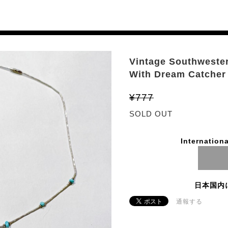
Vintage Southwester
With Dream Catcher
¥777
SOLD OUT
Internationa
日本国内
通報する