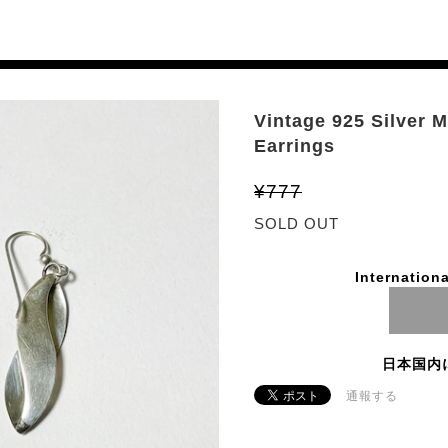
Vintage 925 Silver 
Earrings
¥777
SOLD OUT
Internationa
日本国内
通報する