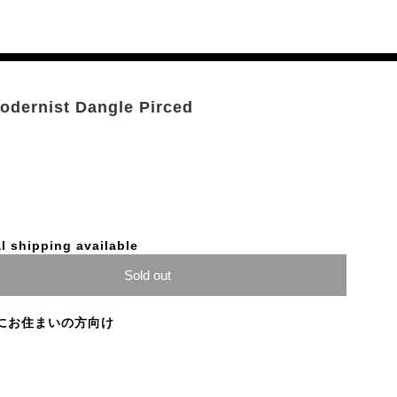
Modernist Dangle Pirced
l shipping available
Sold out
にお住まいの方向け