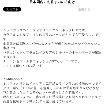
日本国内にお住まいの方向け
通報する
ムラノガラスのミルフィオリペンダントネックレスです。
カラフルなミルフィオリのガラスパーツがとっても可愛らしいで
す。
金属部分は925シルバーに金メッキが施されたゴールドウォッシュ
素材です。
バチカンとトップ側面にイタリアのシルバーのホールマークが確認
できます。
チェーンもゴールドウォッシュの925シルバーです。
こちらは90's〜のお品です。
＊Millefiori＊
ミルフィオリとはイタリアの工芸品ムラノグラスの技法の一つでイ
タリア語で「1000の花」を意味しその名の通り色彩豊かな小さな
花が集合したような華やかさや可愛らしさが特徴です。
現在もベネツィアの工房で職人に手作業により制作されていますが
高度な技術をもつ職人は年々減り続けています。